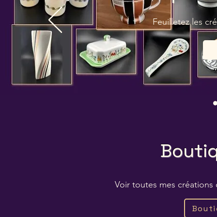
Feuilletez les cr
Boutiq
Voir toutes mes créations
Bouti