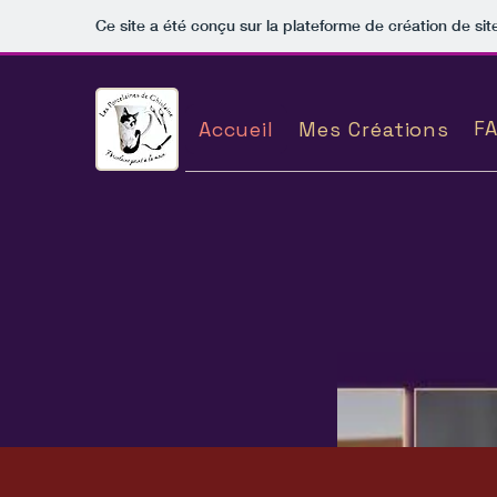
Ce site a été conçu sur la plateforme de création de sit
F
Accueil
Mes Créations